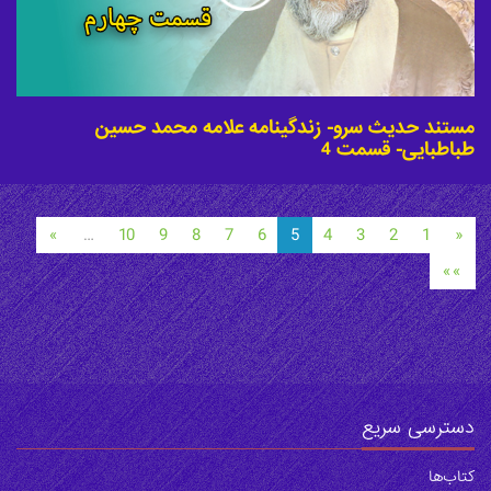
مستند حدیث سرو- زندگینامه علامه محمد حسین
طباطبایی- قسمت 4
»
…
10
9
8
7
6
5
4
3
2
1
«
»»
دسترسی سریع
کتاب‌ها