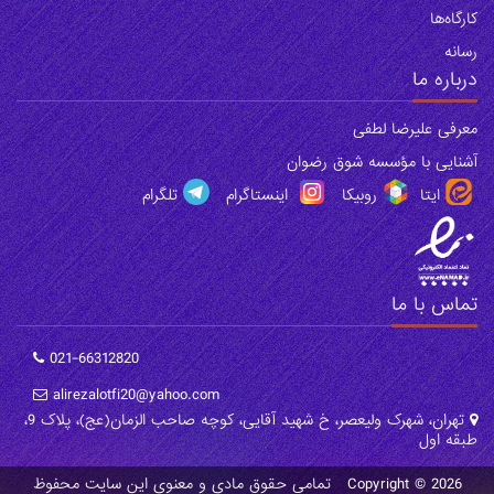
‌کارگاه‌ها
رسانه
درباره ما
معرفی علیرضا لطفی
آشنایی با مؤسسه شوق رضوان
ایتا
روبیکا
اینستاگرام
تلگرام
تماس با ما
021-66312820
alirezalotfi20@yahoo.com
تهران، شهرک ولیعصر، خ شهید آقایی، کوچه صاحب الزمان(عج)، پلاک 9،
طبقه اول
Copyright © 2026 تمامی حقوق مادی و معنوی این سایت محفوظ