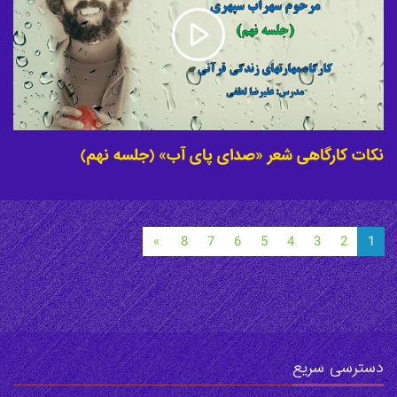
نکات کارگاهی شعر «صدای پای آب» (جلسه نهم)
»
8
7
6
5
4
3
2
1
دسترسی سریع