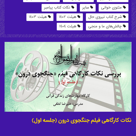
مثنوی خوانی
سایر
نکات کتاب پیامبر
شرح کتاب نیروی حال
هیئت ١٤٠٢
هیئت ١٤٠٣
چالش‌های ما و منجی
هیئت ١٤٠٤
نکات کارگاهی فیلم جنگجوی درون (جلسه اول)