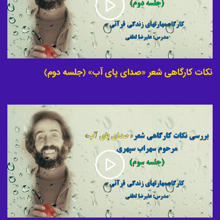
نکات کارگاهی شعر «صدای پای آب» (جلسه دوم)