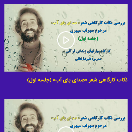
نکات کارگاهی شعر «صدای پای آب» (جلسه اول)