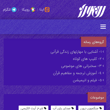
ایتا
|
روبیکا
|
تلگرام
گروه‌های رسانه
١- آشنایی با مهارتهای زندگی قرآنی
٢- کلیپ های کوتاه
٣- سخنرانی های موضوعی
٤- آموزش ترجمه و مفاهیم قرآن
٥- فیلم و انیمیشن
موضوعات
جنگجوی درون
صدای پای آب
شرح آیت الکرسی