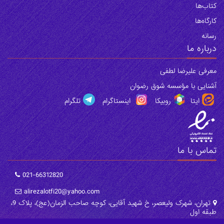
کتاب‌ها
‌کارگاه‌ها
رسانه
درباره ما
معرفی علیرضا لطفی
آشنایی با مؤسسه شوق رضوان
ایتا
روبیکا
اینستاگرام
تلگرام
تماس با ما
021-66312820
alirezalotfi20@yahoo.com
تهران، شهرک ولیعصر، خ شهید آقایی، کوچه صاحب الزمان(عج)، پلاک 9،
طبقه اول