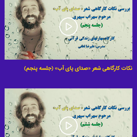
نکات کارگاهی شعر «صدای پای آب» (جلسه پنجم)