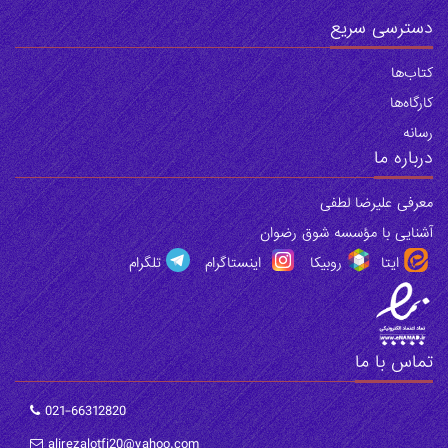
دسترسی سریع
کتاب‌ها
‌کارگاه‌ها
رسانه
درباره ما
معرفی علیرضا لطفی
آشنایی با مؤسسه شوق رضوان
ایتا
روبیکا
اینستاگرام
تلگرام
تماس با ما
021-66312820
alirezalotfi20@yahoo.com