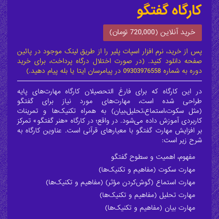
کارگاه گفتگو
خرید آنلاین (720,000 تومان)
پس از خرید، نرم افزار اسپات پلیر را از طریق لینک موجود در پائین
صفحه دانلود کنید. (در صورت اختلال درگاه پرداخت، برای خرید
دوره به شماره 09303976558 در پیامرسان ایتا یا بله پیام دهید.)
در اين کارگاه که برای فارغ التحصيلان کارگاه مهارت­‌های پايه
طراحی شده ­است، مهارت‌ها­ی مورد نياز برای گفتگو
(مثل
سکوت،استماع،تحليل،بيان
) به همراه تکنيک­‌ها و تمرينات
کاربردی آموزش داده می‌شود. در واقع؛ در کارگاه «هنر گفتگو» تمرکز
بر افزايش مهارت گفتگو با معيارهای قرآنی است. عناوين کارگاه به
شرح زير است:
مفهوم، اهميت و سطوح گفتگو
مهارت سکوت (مفاهيم و تکنيک‌ها)
مهارت استماع (گوش‌کردن مؤثر) (مفاهيم و تکنيک‌ها)
مهارت تحليل (مفاهيم و تکنيک‌ها)
مهارت بيان (مفاهيم و تکنيک‌ها)